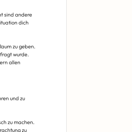
ht sind andere 
tuation dich 
 Raum zu geben. 
fragt wurde. 
ern allen 
hren und zu 
sch zu machen. 
trachtung zu 