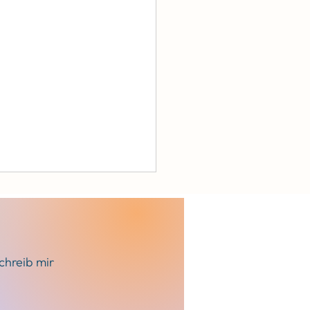
chreib mir
ssignale in Belastungs-