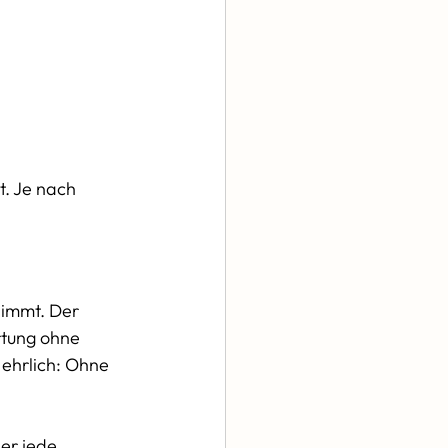
t. Je nach 
nimmt. Der 
rtung ohne 
 ehrlich: Ohne 
er jede 