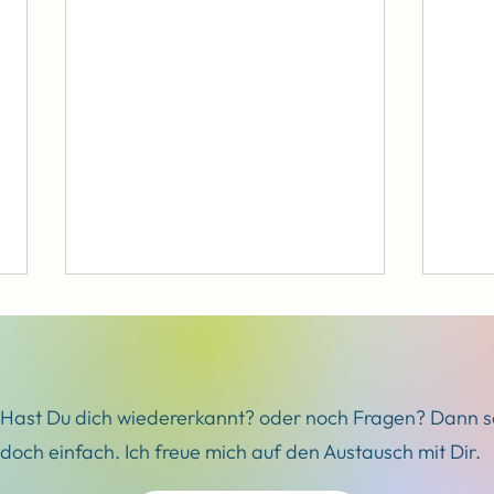
Hast Du dich wiedererkannt? oder noch Fragen? Dann s
doch einfach. Ich freue mich auf den Austausch mit Dir.
Der Standfestigkeitstest in
Stres