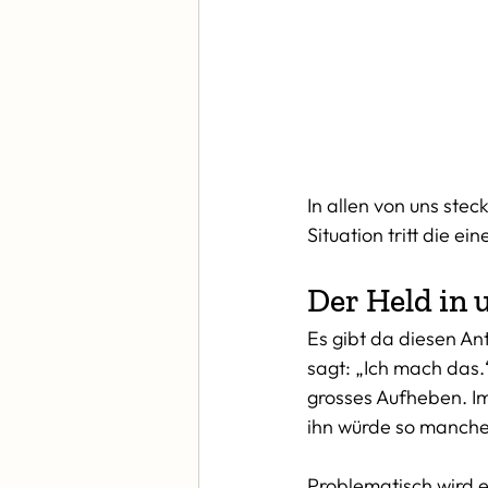
In allen von uns stec
Situation tritt die ei
Der Held in 
Es gibt da diesen Ant
sagt: „Ich mach das.“
grosses Aufheben. Im 
ihn würde so manches
Problematisch wird e