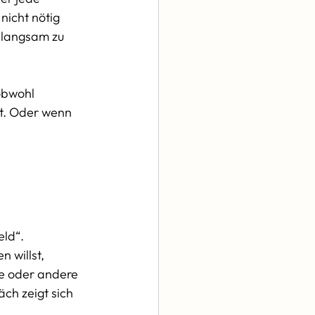
nicht nötig 
 langsam zu 
obwohl 
t. Oder wenn 
ld“. 
 willst, 
te oder andere 
äch zeigt sich 