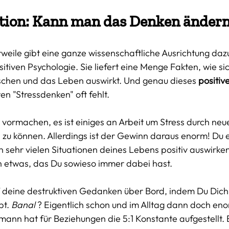
ation: Kann man das Denken änder
rweile gibt eine ganze wissenschaftliche Ausrichtung dazu
tiven Psychologie. Sie liefert eine Menge Fakten, wie sic
chen und das Leben auswirkt. Und genau dieses 
positiv
n "Stressdenken" oft fehlt. 
hts vormachen, es ist einiges an Arbeit um Stress durch neu
zu können. Allerdings ist der Gewinn daraus enorm! Du e
in sehr vielen Situationen deines Lebens positiv auswirk
 etwas, das Du sowieso immer dabei hast. 
f deine destruktiven Gedanken über Bord, indem Du Dich
t. 
Banal 
? Eigentlich schon und im Alltag dann doch eno
mann hat für Beziehungen die 5:1 Konstante aufgestellt. E