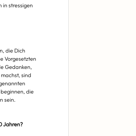
in stressigen 
, die Dich 
ne Vorgesetzten 
lle Gedanken, 
 machst, sind 
ogenannten 
beginnen, die 
 sein. 
10 Jahren?