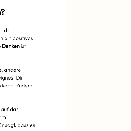
n?
, die 
h ein positives 
e Denken
 ist 
e, andere 
ignest Dir 
en kann. Zudem 
 auf das 
rm 
r sagt, dass es 