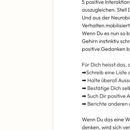
5 positive Interaktio
auszugleichen. Stell D
Und aus der Neurobio
Verhalten mobilisiert
Wenn Du es nun so bet
Gehirn instinktiv sch
positive Gedanken br
Für Dich heisst das, 
➡Schreib eine Liste d
➡ Halte überall Aus
➡ Bestätige Dich sel
➡ Such Dir positive 
➡ Berichte anderen 
Wenn Du das eine Wei
denken, wird sich ve