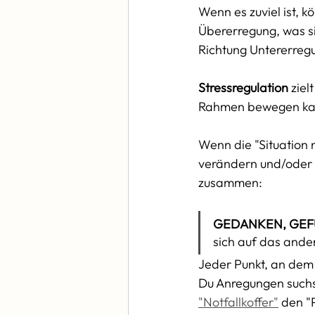
Wenn es zuviel ist, k
Übererregung, was si
Richtung Untererregu
Stressregulation
 zie
Rahmen bewegen kan
Wenn die "Situation n
verändern und/oder 
zusammen:
GEDANKEN, GEF
sich auf das ander
Jeder Punkt, an dem 
Du Anregungen suchs
"Notfallkoffer"
 den "