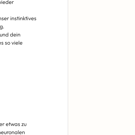
wieder 
er instinktives 
g. 
 und dein 
s so viele 
er etwas zu 
neuronalen 