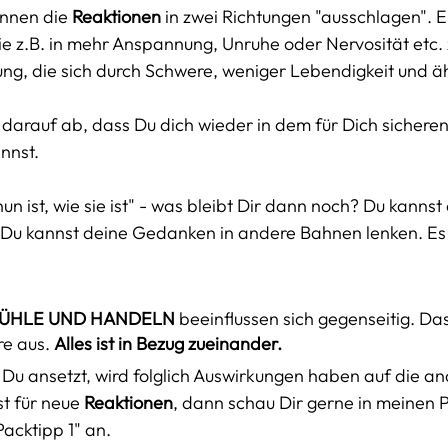
önnen die 
Reaktionen
 in zwei Richtungen "ausschlagen". E
e z.B. in mehr Anspannung, Unruhe oder Nervosität etc. z
ng, die sich durch Schwere, weniger Lebendigkeit und ähn
lt darauf ab, dass Du dich wieder in dem für Dich sicher
nst. 
un ist, wie sie ist" - was bleibt Dir dann noch? Du kannst
Du kannst deine Gedanken in andere Bahnen lenken. Es 
ÜHLE UND HANDELN 
beeinflussen sich gegenseitig. Das
e aus. 
Alles ist in Bezug zueinander. 
Du ansetzt, wird folglich Auswirkungen haben auf die a
t für neue 
Reaktionen
, dann schau Dir gerne in meinen P
Packtipp 1" an. 