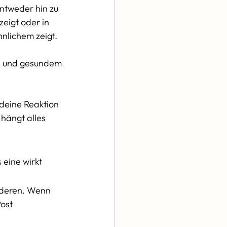
ntweder hin zu 
eigt oder in 
lichem zeigt.  
en und gesundem 
 deine Reaktion 
hängt alles 
 eine wirkt 
nderen. Wenn 
ost 