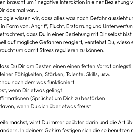
nen braucht um 1 negative Interaktion in einer Beziehung 
ir das mal vor... 
logie wissen wir, dass alles was nach Gefahr aussieht uns
 in Form von: Angriff, Flucht, Erstarrung und Unterwerfun
rachtest, dass Du in einer Beziehung mit Dir selbst bist
nell auf mögliche Gefahren reagiert, verstehst Du, wieso e
aucht um damit Stress regulieren zu können. 
dass Du Dir am Besten einen einen fetten Vorrat anlegst! 
einer Fähigkeiten, Stärken, Talente, Skills, usw.
schau nach dem was funktioniert
bst, wenn Dir etwas gelingt
Affirmationen (Sprüche) um Dich zu bestärken
davon, wenn Du dich über etwas freust
le machst, wirst Du immer geübter darin und die Art üb
rändern. In deinem Gehirn festigen sich die so benutzen 