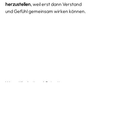
herzustellen
, weil erst dann Verstand 
und Gefühl gemeinsam wirken können.
Wenn Klarheit und Orientierung 
geschaffen wurde, können 
Entscheidungsfindungen angegangen 
werden. Im systemischen Coaching 
werden Situationen aus verschiedenen 
Blickwinkeln heraus betrachtet. Die 
Auseinandersetzung mit Werten gehört 