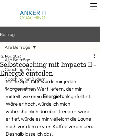
ANKER 11
COACHING
Beitrag
Alle Beiträge
12. Nov. 2023
Alle Beiträge
Selbstcoaching mit Impacts II -
Coaching-Praxis
Energie einteilen
Coaching mit Bildern
Meine Sportuhr würde mir jeden 
Morgen einen Wert liefern, der mir 
Selbstcoaching
mitteilt, wie mein 
Energietank
 gefüllt ist. 
Wäre er hoch, würde ich mich 
wahrscheinlich darüber freuen -  wäre 
er tief, würde es mir vielleicht die Laune 
noch vor dem ersten Kaffee verderben. 
Deshalb lasse ich das. 