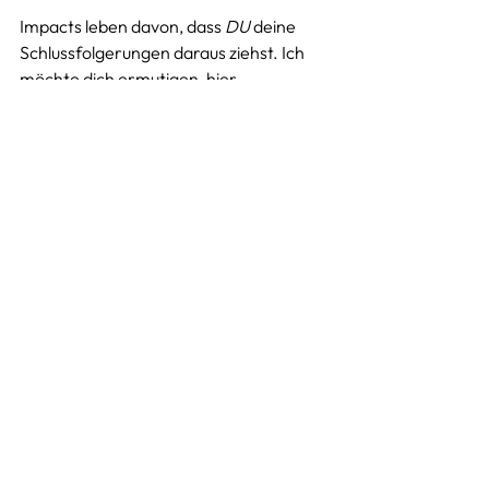
Impacts leben davon, dass 
DU
 deine 
Schlussfolgerungen daraus ziehst. Ich 
möchte dich ermutigen, hier 
Handlungsspielräume
 zu erkunden. 
Veränderungspotential liegt in 
verschieden Bereiche, beispielsweise: 
Mehr von dem was Energie gibt, 
weniger auf der Verbraucherseite, 
etwas was ganz anderes, u.v.m.
Selbstverständlich stehe ich dir 
als 
Coach
 zur Verfügung, wenn du diesem 
Thema noch mehr auf den Grund 
gehen willst⚓.
Ich freue mich immer über 
Rückmeldungen. Du kannst gerne das 
untenstehende Formular dazu nutzen. 